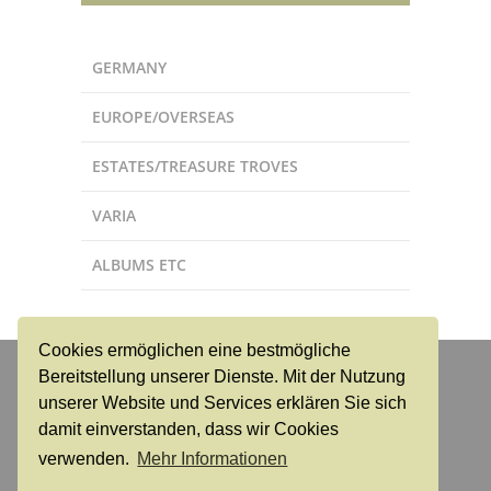
GERMANY
EUROPE/OVERSEAS
ESTATES/TREASURE TROVES
VARIA
ALBUMS ETC
Cookies ermöglichen eine bestmögliche
Dr. Reinhard Fischer
Bereitstellung unserer Dienste. Mit der Nutzung
Auktions- und Handelshaus für Briefmarken und
unserer Website und Services erklären Sie sich
Münzen e. K.
damit einverstanden, dass wir Cookies
verwenden.
Mehr Informationen
Login
Contact
Conditions of sale