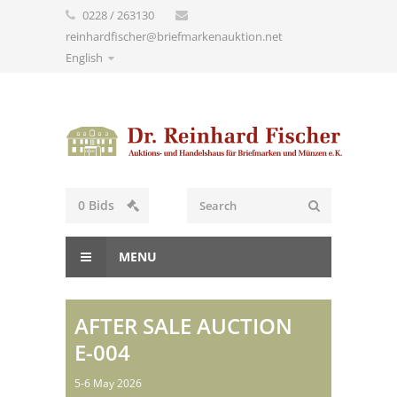
0228 / 263130
reinhardfischer@briefmarkenauktion.net
English
0
Bids
MENU
AFTER SALE AUCTION
E-004
5-6 May 2026