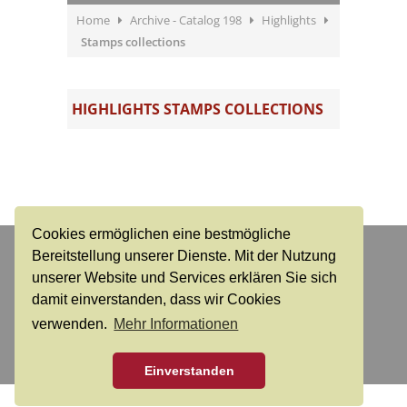
Home
Archive - Catalog 198
Highlights
Stamps collections
HIGHLIGHTS STAMPS COLLECTIONS
Cookies ermöglichen eine bestmögliche
Dr. Reinhard Fischer
Bereitstellung unserer Dienste. Mit der Nutzung
Auktions- und Handelshaus für Briefmarken und
unserer Website und Services erklären Sie sich
Münzen e. K.
damit einverstanden, dass wir Cookies
verwenden.
Mehr Informationen
Login
Contact
Conditions of sale
Live-Bidding
About us
Privacy
Einverstanden