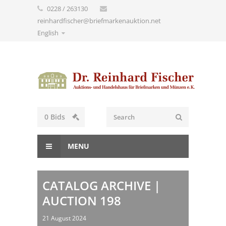
0228 / 263130
reinhardfischer@briefmarkenauktion.net
English
0
Bids
MENU
CATALOG ARCHIVE |
AUCTION 198
21 August 2024