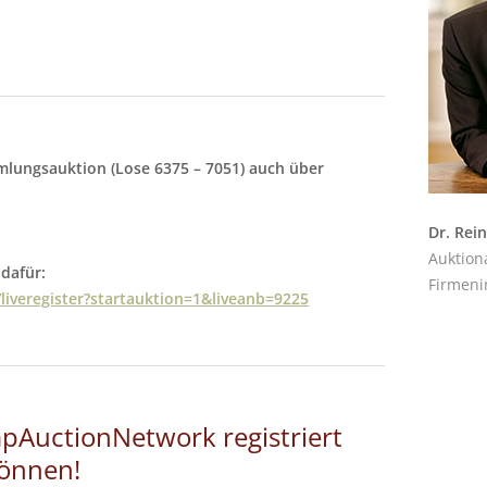
mlungsauktion (Lose 6375 – 7051) auch über
Dr. Rei
Auktion
 dafür:
Firmeni
liveregister?startauktion=1&liveanb=9225
pAuctionNetwork registriert
können!