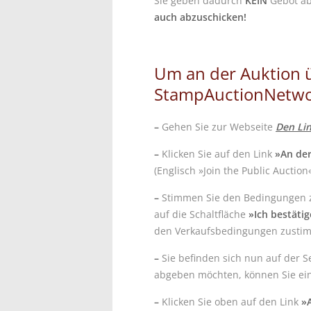
Sie geben dadurch
KEIN
Gebot a
auch abzuschicken!
Um an der Auktion ü
StampAuctionNetwo
–
Gehen Sie zur Webseite
Den Lin
–
Klicken Sie auf den Link
»An der
(Englisch »Join the Public Auction
–
Stimmen Sie den Bedingungen zu
auf die Schaltfläche
»Ich bestäti
den Verkaufsbedingungen zusti
–
Sie befinden sich nun auf der Se
abgeben möchten, können Sie einf
–
Klicken Sie oben auf den Link
»