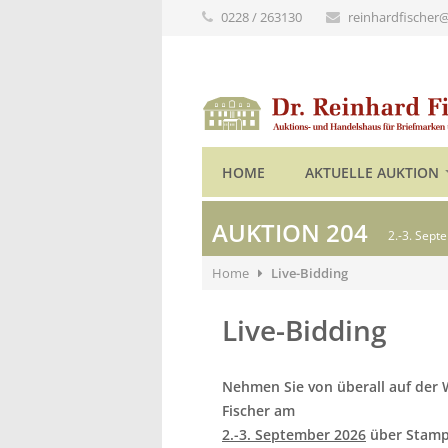
0228 / 263130
reinhardfischer
HOME
AKTUELLE AUKTION
AUKTION 204
2.-3. Sept
Home
Live-Bidding
Live-Bidding
Nehmen Sie von überall auf der 
Fischer am
2.-3. September 2026
über Stamp