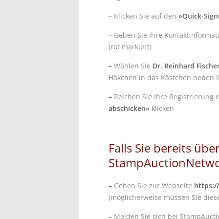
–
Klicken Sie auf den
»Quick-Sig
–
Geben Sie Ihre Kontaktinformatio
(rot markiert)
–
Wählen Sie
Dr. Reinhard Fische
Häkchen in das Kästchen neben 
–
Reichen Sie Ihre Registrierung e
abschicken«
klicken
Falls Sie bereits übe
StampAuctionNetwo
–
Gehen Sie zur Webseite
https:
(möglicherweise müssen Sie diese
–
Melden Sie sich bei StampAuct