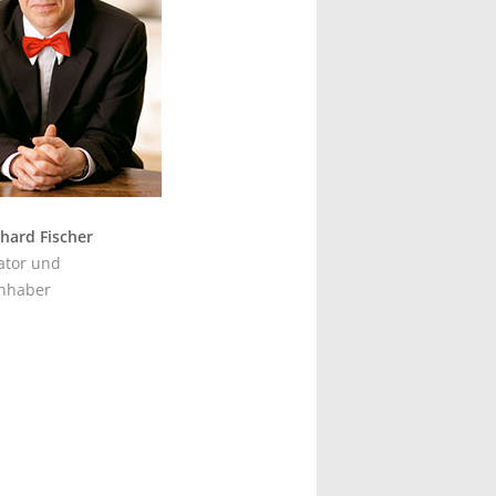
nhard Fischer
ator und
nhaber