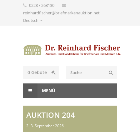
0228 / 263130
reinhardfischer@briefmarkenauktion.net
Deutsch
0
Gebote
MENÜ
AUKTION 204
2.-3. September 2026