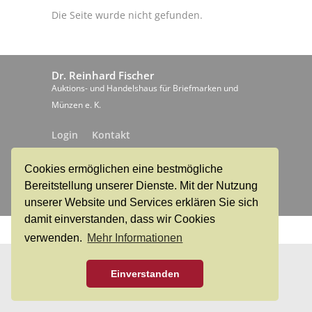
Die Seite wurde nicht gefunden.
Dr. Reinhard Fischer
Auktions- und Handelshaus für Briefmarken und
Münzen e. K.
Login
Kontakt
Versteigerungsbedingungen
Cookies ermöglichen eine bestmögliche
Live-Bidding
Impressum
Bereitstellung unserer Dienste. Mit der Nutzung
Datenschutz
unserer Website und Services erklären Sie sich
damit einverstanden, dass wir Cookies
verwenden.
Mehr Informationen
Einverstanden