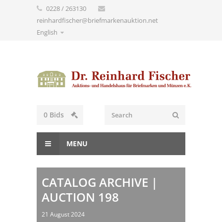
0228 / 263130
reinhardfischer@briefmarkenauktion.net
English
0
Bids
MENU
CATALOG ARCHIVE |
AUCTION 198
21 August 2024