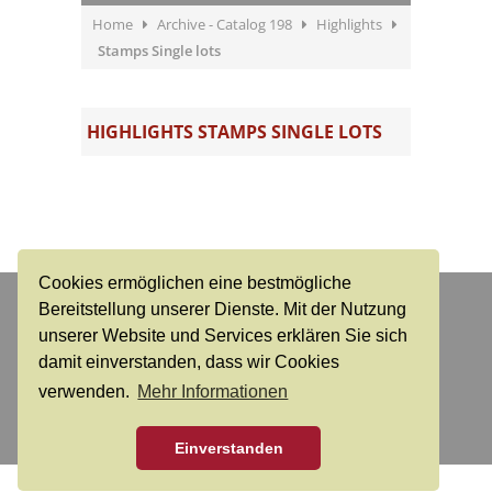
Home
Archive - Catalog 198
Highlights
Stamps Single lots
HIGHLIGHTS STAMPS SINGLE LOTS
Cookies ermöglichen eine bestmögliche
Dr. Reinhard Fischer
Bereitstellung unserer Dienste. Mit der Nutzung
Auktions- und Handelshaus für Briefmarken und
unserer Website und Services erklären Sie sich
Münzen e. K.
damit einverstanden, dass wir Cookies
verwenden.
Mehr Informationen
Login
Contact
Conditions of sale
Live-Bidding
About us
Privacy
Einverstanden